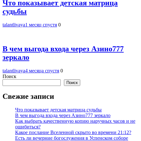
Что показывает детская матрица
судьбы
talantlivaya
1 месяц спустя
0
В чем выгода входа через Азино777
зеркало
talantlivaya
4 месяца спустя
0
Поиск
Поиск
Свежие записи
Что показывает детская матрица судьбы
В чем выгода входа через Азино777 зеркало
Как выбрать качественную копию наручных часов и не
ошибиться?
Какое послание Вселенной скрыто во времени 21:12?
Есть ли вечерние богослужения в Успенском соборе