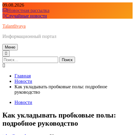
Перейти
09.08.2026
к
Новостная рассылка
содержимому
Случайные новости
Talantlivaya
Информационный портал
Меню
Найти:
Главная
Новости
Как укладывать пробковые полы: подробное
руководство
Новости
Как укладывать пробковые полы:
подробное руководство