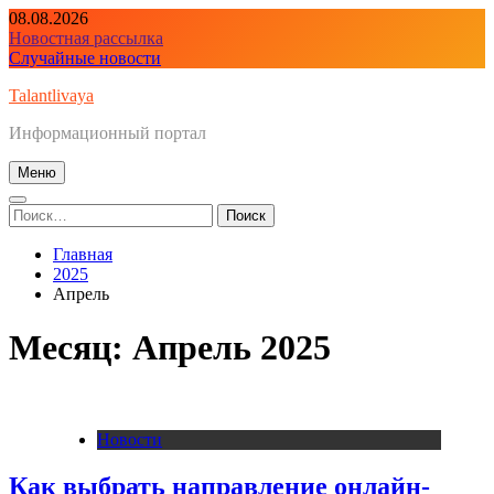
Перейти
08.08.2026
к
Новостная рассылка
содержимому
Случайные новости
Talantlivaya
Информационный портал
Меню
Найти:
Главная
2025
Апрель
Месяц:
Апрель 2025
Новости
Как выбрать направление онлайн-