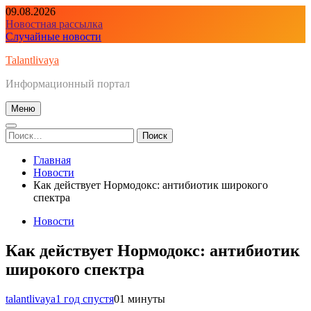
Перейти
09.08.2026
к
Новостная рассылка
содержимому
Случайные новости
Talantlivaya
Информационный портал
Меню
Найти:
Главная
Новости
Как действует Нормодокс: антибиотик широкого
спектра
Новости
Как действует Нормодокс: антибиотик
широкого спектра
talantlivaya
1 год спустя
0
1 минуты