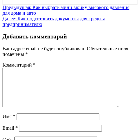
Навигация
Предыдущая:
Как выбрать мини-мойку высокого давления
для дома и авто
по
Далее:
Как подготовить документы для кредита
записям
предпринимателю
Добавить комментарий
Ваш адрес email не будет опубликован.
Обязательные поля
помечены
*
Комментарий
*
Имя
*
Email
*
Сайт