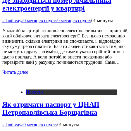
Де знаходиться номер лічильника
електроенергії у квартирі
talantlivaya
9 месяцев спустя
9 месяцев спустя
0
1 минуты
У кожній квартирі встановлено електролічильник — пристрій,
який обліковує витрати електроенергії. Без нього неможливо
визначити, скільки електрики ви споживаєте, і, відповідно,
яку суму треба сплатити. Багато людей стикаються з тим, що
не можуть одразу зрозуміти, де саме шукати серійний номер
цього приладу. А коли потрібно внести показники або
перевірити дані у рахунку, починаються труднощі. Саме…
Читать далее
Новости
Як отримати паспорт у ЦНАП
Петропавлівська Борщагівка
talantlivaya
9 месяцев спустя
0
1 минуты