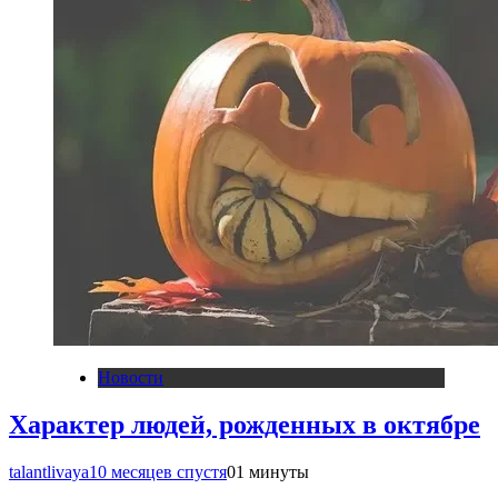
Новости
Характер людей, рожденных в октябре
talantlivaya
10 месяцев спустя
0
1 минуты