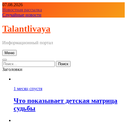
Перейти
07.08.2026
к
Новостная рассылка
содержимому
Случайные новости
Talantlivaya
Информационный портал
Меню
Найти:
Заголовки
1 месяц спустя
Что показывает детская матрица
судьбы