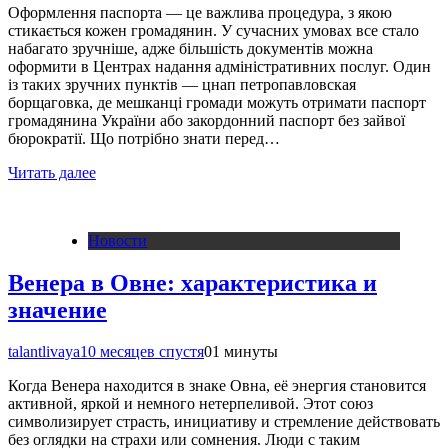
Оформлення паспорта — це важлива процедура, з якою
стикається кожен громадянин. У сучасних умовах все стало
набагато зручніше, адже більшість документів можна
оформити в Центрах надання адміністративних послуг. Один
із таких зручних пунктів — цнап петропавловская
борщаговка, де мешканці громади можуть отримати паспорт
громадянина України або закордонний паспорт без зайвої
бюрократії. Що потрібно знати перед…
Читать далее
Новости
Венера в Овне: характеристика и
значение
talantlivaya
10 месяцев спустя
0
1 минуты
Когда Венера находится в знаке Овна, её энергия становится
активной, яркой и немного нетерпеливой. Этот союз
символизирует страсть, инициативу и стремление действовать
без оглядки на страхи или сомнения. Люди с таким